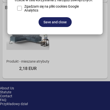
trzecie w celu korzystania z narzędzi zewnętrznych.
Zgadzam się na pliki cookies Google
Bestsellers
Analytics
Save and close
Produkt - mieszane atrybuty
2,18 EUR
About Us
Statute
Contact
FAQ
Przykładowy dział