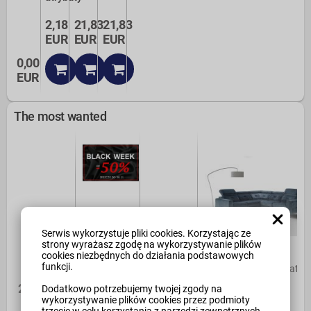
2,18
21,83
21,83
EUR
EUR
EUR
0,00
EUR
The most wanted
Serwis wykorzystuje pliki cookies. Korzystając ze
strony wyrażasz zgodę na wykorzystywanie plików
cookies niezbędnych do działania podstawowych
funkcji.
test1test
test1test
icox
Produkt - mieszane atry
21,83 EUR
21,83 EUR
0,00 EUR
2,18 EUR
Dodatkowo potrzebujemy twojej zgody na
wykorzystywanie plików cookies przez podmioty