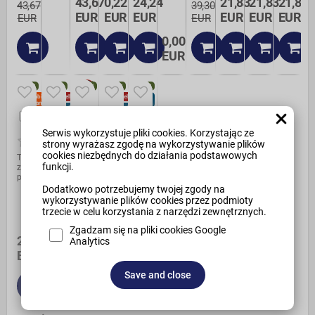
43,67
0,22
24,24
21,83
21,83
21,83
43,67
39,30
EUR
EUR
EUR
EUR
EUR
EUR
EUR
EUR
0,00
EUR
NEW
NEW
NEW
NEW
NEW
Availability:
Bestseller
Bestseller
Sell-
Na stanie
out
Sell-out
Sell-out
karuzela
Kreda
Test
TEST111TEST
dragon
Free
Availability:
shipping
Dostępny
elektryczna
szkolna
zdjęcie/atrybut
Złączka
Serwis wykorzystuje pliki cookies. Korzystając ze
w 30 dni
Manufacturer:
strony wyrażasz zgodę na wykorzystywanie plików
Masters
Manufacturer:
Manufacturer:
Quantity
cookies niezbędnych do działania podstawowych
Testowy
Producent
in
funkcji.
z 0
1
package:
produktów
Kreda
5 szt
jak
Dodatkowo potrzebujemy twojej zgody na
to
wykorzystywanie plików cookies przez podmioty
kreda
trzecie w celu korzystania z narzędzi zewnętrznych.
:)
Zgadzam się na pliki cookies Google
4,49 EUR/szt
1+ szt
:
21,83
0,44
21,83
Analytics
3,82 EUR/szt
6+ szt
:
Price
EUR
EUR
EUR
3,76 EUR/szt
15+ szt
:
visible
after
Save and close
logging
in