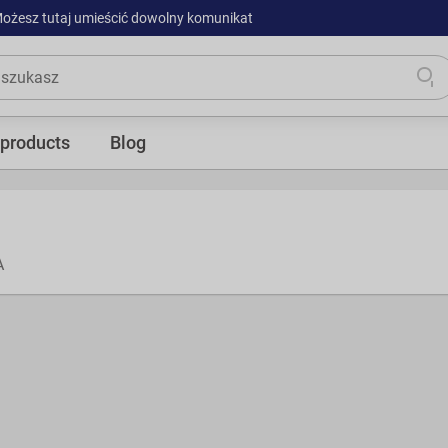
ożesz tutaj umieścić dowolny komunikat
products
Blog
A