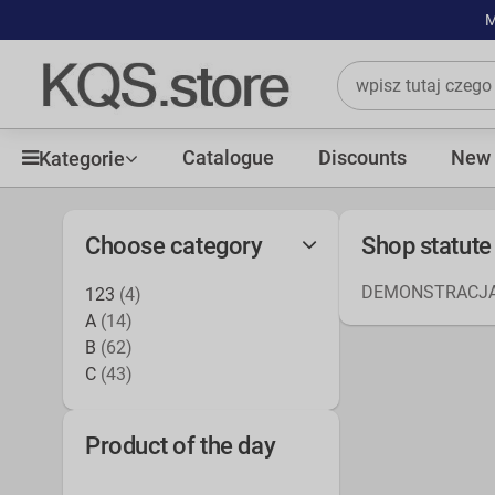
M
Catalogue
Discounts
New 
Kategorie
Choose category
Shop statute
DEMONSTRACJ
123
(4)
A
(14)
B
(62)
C
(43)
Product of the day