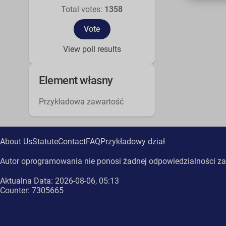
Total votes:
1358
View poll results
Element własny
Przykładowa zawartość
About Us
Statute
Contact
FAQ
Przykładowy dział
Autor oprogramowania nie ponosi żadnej odpowiedzialności za
Aktualna Data: 2026-08-06, 05:13
Counter: 7305665