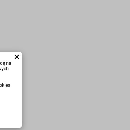
odę na
wych
okies