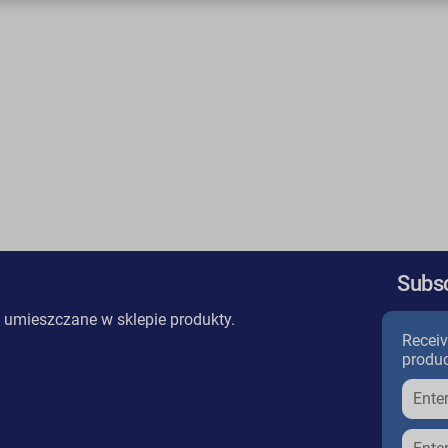
Subsc
 umieszczane w sklepie produkty.
Receiv
produc