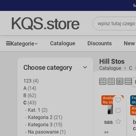
M
Catalogue
Discounts
New 
Kategorie
Hill Stos
Choose category
Catalogue
C
123
(4)
A
(14)
B
(62)
Availability:
Fr
C
(43)
Na stanie
sh
Av
Kat. 1
(2)
Na
Kategoria 2
(21)
sasads
b
Kategoria 3
(15)
c
Na pasowanie
(1)
aa