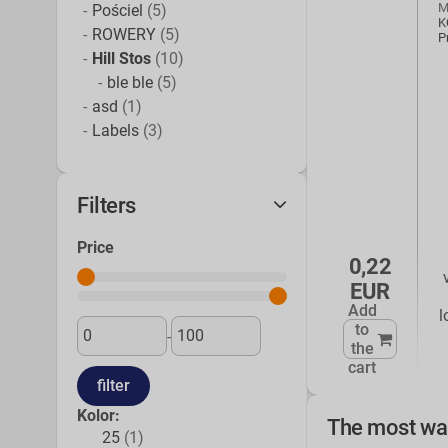
M
Pościel
(5)
K
ROWERY
(5)
P
Hill Stos
(10)
ble ble
(5)
asd
(1)
Labels
(3)
Filters
Price
0,22
EUR
Add
l
to
-
the
cart
Kolor:
The most wa
25
(1)