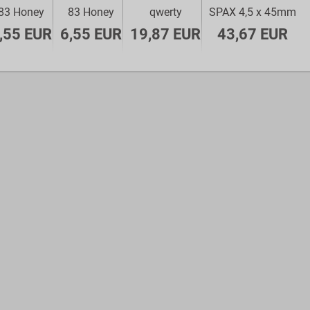
aranżacji.
83 Honey
83 Honey
qwerty
SPAX 4,5 x 45mm
Zegar do
swojego
,55 EUR
6,55 EUR
19,87 EUR
43,67 EUR
domu
znajdzie
miłośnik
klasyki
jak i
designerskich
gadżetów.