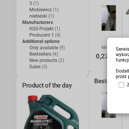
3
(1)
Mickiewicz
(1)
niebieski
(1)
Manufacturers
KQS-Projekt
(1)
Producent 1
(4)
Additional options
sasads
S
Only available
(9)
Serwis
Bestsellers
(4)
wykor
0,22 EUR
funkcji
New products
(2)
Sales
(3)
Dodatk
przez 
Bestsellers
Product of the day