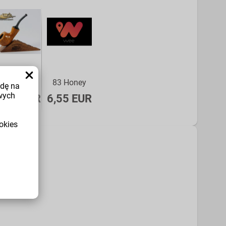
83 Honey
83 Honey
odę na
wych
6,55 EUR
6,55 EUR
okies