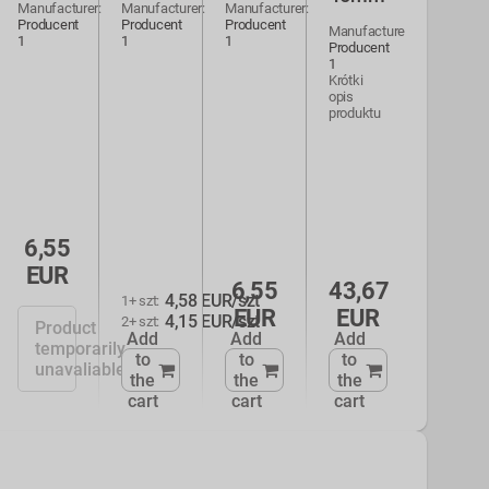
Manufacturer:
Manufacturer:
Manufacturer:
Producent
Producent
Producent
Manufacturer:
1
1
1
Producent
1
Krótki
opis
produktu
6,55
EUR
6,55
43,67
4,58 EUR/szt
1+ szt
:
EUR
EUR
4,15 EUR/szt
2+ szt
:
Product
Add
Add
Add
temporarily
to
to
to
unavaliable
the
the
the
cart
cart
cart