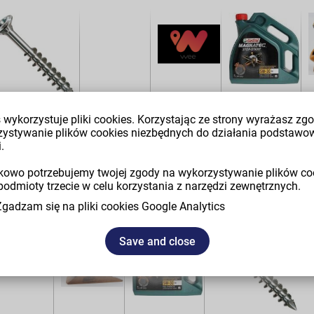
praktyczny.
Zegar do
wnętrz to
idealny
sposób
na
nadanie
pomieszczeniu
nowego
znaczeniu
jak i
PAX 4,5 x 45mm
Zegar
83 Honey
qwerty
 wykorzystuje pliki cookies. Korzystając ze strony wyrażasz zg
znakomity
sposób
zystywanie plików cookies niezbędnych do działania podstawo
43,67 EUR
1,09 EUR
6,55 EUR
19,87 EUR
na
.
podkreślenie
klimatu.
Kupując
owo potrzebujemy twojej zgody na wykorzystywanie plików co
zegar
podmioty trzecie w celu korzystania z narzędzi zewnętrznych.
pozostaje
tylko
Zgadzam się na pliki cookies Google Analytics
kwestia
tego
idealnego.
Save and close
Który w
odpowiedni
sposób
podkreśli
wykończenie
pomieszczenia
oraz całej