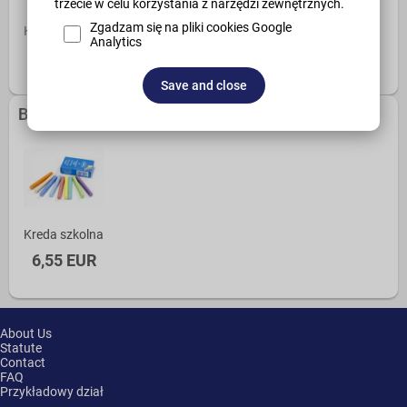
trzecie w celu korzystania z narzędzi zewnętrznych.
Zgadzam się na pliki cookies Google
Kreda szkolna
Adapter SC/APC SM SIMPLEX
Analytics
6,55 EUR
0,66 EUR
Save and close
Bestsellers
Kreda szkolna
6,55 EUR
About Us
Statute
Contact
FAQ
Przykładowy dział