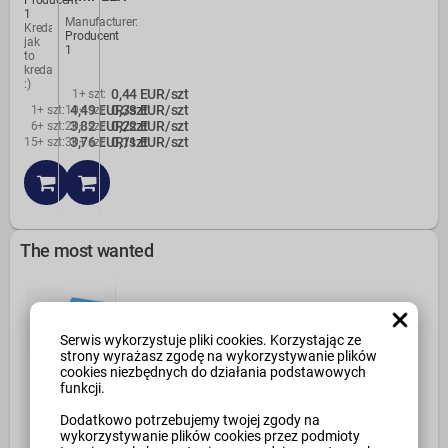
Producent
1
Manufacturer:
Kreda
Producent
jak
1
to
kreda
:)
0,44 EUR/szt
1+ szt
:
4,49 EUR/szt
0,33 EUR/szt
1+ szt
:
10+ szt
:
3,82 EUR/szt
0,22 EUR/szt
6+ szt
:
20+ szt
:
3,76 EUR/szt
0,11 EUR/szt
15+ szt
:
30+ szt
:
The most wanted
Serwis wykorzystuje pliki cookies. Korzystając ze
strony wyrażasz zgodę na wykorzystywanie plików
cookies niezbędnych do działania podstawowych
funkcji.
Dodatkowo potrzebujemy twojej zgody na
wykorzystywanie plików cookies przez podmioty