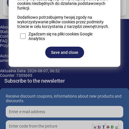
cookies niezbędnych do działania podstawowych
funkcji.
Dodatkowo potrzebujemy twojej zgody na
wykorzystywanie plików cookies przez podmioty
trzecie w celu korzystania z narzędzi zewnętrznych.
About Us
Statute
Zgadzam się na pliki cookies Google
Contact
Analytics
FAQ
Przykładowy dział
Save and close
Autor oprogramowania nie ponosi żadnej odpowiedzialności za
umieszczane w sklepie produkty.
Aktualna Data: 2026-08-07, 06:52
Counter: 7305695
Subscribe to the newsletter
Receive discount coupons, informations about new products and
discounts.