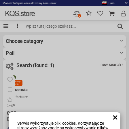
Możesz tutaj umieścić dowolny komunikat
0
Choose category
Poll
Search (found: 1)
new search
NEW
Availability:
Na stanie
Nonsensia
Manufacturer:
hane
;jjkj'jhhjhlhkhlkhlkhl
0,22
EUR
Serwis wykorzystuje pliki cookies. Korzystając ze
strony wyrażasz zgodę na wykorzystywanie plików