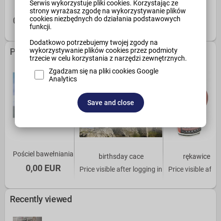
Serwis wykorzystuje pliki cookies. Korzystając ze
dsfsfsdfs
strony wyrażasz zgodę na wykorzystywanie plików
cookies niezbędnych do działania podstawowych
0,00 EUR
funkcji.
Dodatkowo potrzebujemy twojej zgody na
Products from the same category
wykorzystywanie plików cookies przez podmioty
trzecie w celu korzystania z narzędzi zewnętrznych.
Zgadzam się na pliki cookies Google
Analytics
Save and close
Pościel bawełniania
birthsday cace
rękawice ma
0,00 EUR
Price visible after logging in
Price visible after
Recently viewed