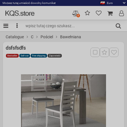
Możesz tutaj umieścić dowolny komunikat
0
Catalogue
C
Pościel
Bawełniana
dsfsfsdfs
Bestseller
Sell-out
Free shipping
Zapowiedź